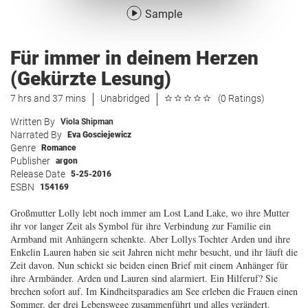
Sample
Für immer in deinem Herzen
(Gekürzte Lesung)
7 hrs and 37 mins
Unabridged
(0 Ratings)
Written By
Viola Shipman
Narrated By
Eva Gosciejewicz
Genre
Romance
Publisher
argon
Release Date
5-25-2016
ESBN
154169
Großmutter Lolly lebt noch immer am Lost Land Lake, wo ihre Mutter
ihr vor langer Zeit als Symbol für ihre Verbindung zur Familie ein
Armband mit Anhängern schenkte. Aber Lollys Tochter Arden und ihre
Enkelin Lauren haben sie seit Jahren nicht mehr besucht, und ihr läuft die
Zeit davon. Nun schickt sie beiden einen Brief mit einem Anhänger für
ihre Armbänder. Arden und Lauren sind alarmiert. Ein Hilferuf? Sie
brechen sofort auf. Im Kindheitsparadies am See erleben die Frauen einen
Sommer, der drei Lebenswege zusammenführt und alles verändert.