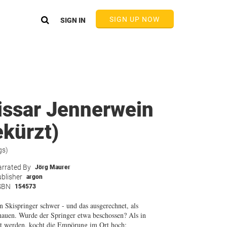
SIGN UP NOW
SIGN IN
ssar Jennerwein
ekürzt)
gs)
rrated By
Jörg Maurer
blisher
argon
SBN
154573
n Skispringer schwer - und das ausgerechnet, als
hauen. Wurde der Springer etwa beschossen? Als in
ht werden, kocht die Empörung im Ort hoch: