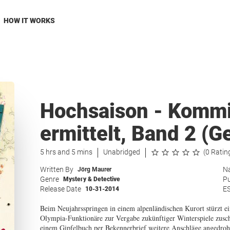
HOW IT WORKS
Hochsaison - Kommi
ermittelt, Band 2 (G
5 hrs and 5 mins
Unabridged
(0 Ratin
Written By
Na
Jörg Maurer
Genre
Pu
Mystery & Detective
Release Date
E
10-31-2014
Beim Neujahrsspringen in einem alpenländischen Kurort stürzt ei
Olympia-Funktionäre zur Vergabe zukünftiger Winterspiele zusc
einem Gipfelbuch per Bekennerbrief weitere Anschläge angedro