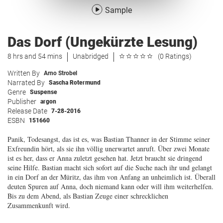
Sample
Das Dorf (Ungekürzte Lesung)
8 hrs and 54 mins
Unabridged
(0 Ratings)
Written By
Arno Strobel
Narrated By
Sascha Rotermund
Genre
Suspense
Publisher
argon
Release Date
7-28-2016
ESBN
151660
Panik, Todesangst, das ist es, was Bastian Thanner in der Stimme seiner
Exfreundin hört, als sie ihn völlig unerwartet anruft. Über zwei Monate
ist es her, dass er Anna zuletzt gesehen hat. Jetzt braucht sie dringend
seine Hilfe. Bastian macht sich sofort auf die Suche nach ihr und gelangt
in ein Dorf an der Müritz, das ihm von Anfang an unheimlich ist. Überall
deuten Spuren auf Anna, doch niemand kann oder will ihm weiterhelfen.
Bis zu dem Abend, als Bastian Zeuge einer schrecklichen
Zusammenkunft wird.