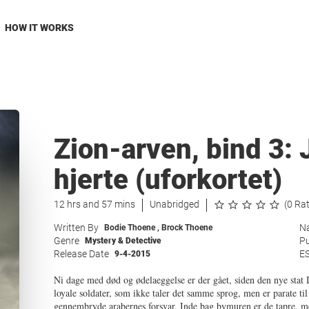
HOW IT WORKS
Zion-arven, bind 3:
hjerte (uforkortet)
12 hrs and 57 mins
Unabridged
(0 Ra
Written By
Na
Bodie Thoene
,
Brock Thoene
Genre
Pu
Mystery & Detective
Release Date
E
9-4-2015
Ni dage med død og ødelaeggelse er der gået, siden den nye stat 
loyale soldater, som ikke taler det samme sprog, men er parate til a
gennembryde arabernes forsvar. Inde bag bymuren er de tapre, men