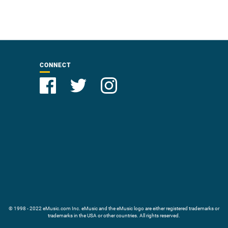
CONNECT
© 1998 - 2022 eMusic.com Inc. eMusic and the eMusic logo are either registered trademarks or
trademarks in the USA or other countries. All rights reserved.