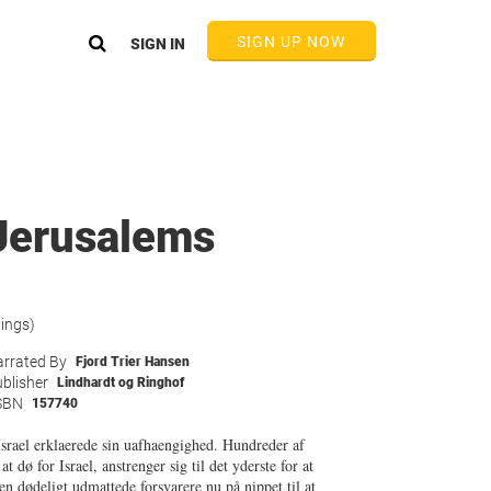
SIGN UP NOW
SIGN IN
 Jerusalems
tings)
rrated By
Fjord Trier Hansen
blisher
Lindhardt og Ringhof
SBN
157740
Israel erklaerede sin uafhaengighed. Hundreder af
t dø for Israel, anstrenger sig til det yderste for at
 dødeligt udmattede forsvarere nu på nippet til at