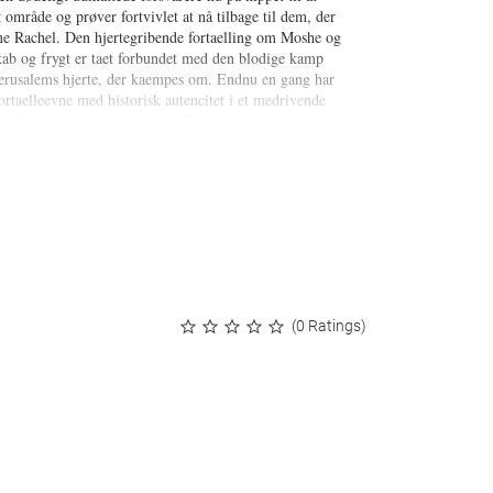
t område og prøver fortvivlet at nå tilbage til dem, der
one Rachel. Den hjertegribende fortaelling om Moshe og
ab og frygt er taet forbundet med den blodige kamp
Jerusalems hjerte, der kaempes om. Endnu en gang har
rtaelleevne med historisk autencitet i et medrivende
t afvente naeste bind i serien. En vaesentlig sidegevinst
er i Jerusalems gader i vore dage.
(0 Ratings)