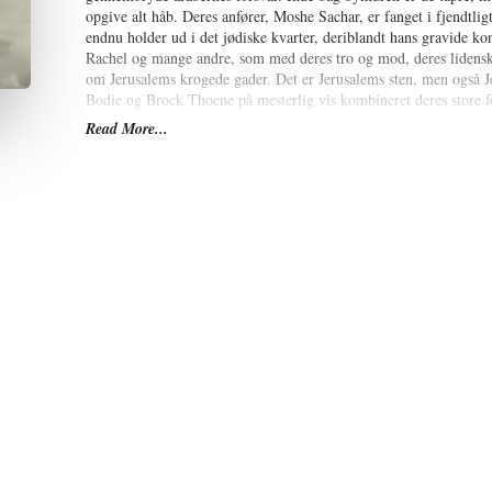
opgive alt håb. Deres anfører, Moshe Sachar, er fanget i fjendtlig
endnu holder ud i det jødiske kvarter, deriblandt hans gravide k
Rachel og mange andre, som med deres tro og mod, deres lidensk
om Jerusalems krogede gader. Det er Jerusalems sten, men også 
Bodie og Brock Thoene på mesterlig vis kombineret deres store fo
drama, der vil opsluge deres laesere og få dem til laengselsfuldt a
Read More...
ved laesning af Zion-arven, er en større forståelse for det, som sk