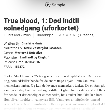
Sample
True blood, 1: Død indtil
solnedgang (uforkortet)
10 hrs and 7 mins
Unabridged
(0 Ratings)
Written By
Charlaine Harris
Narrated By
Marie Vestergård Jacobsen
Genre
Mystery & Detective
Publisher
Lindhardt og Ringhof
Release Date
8-10-2016
ESBN
157372
Sookie Stackhouse er 25 år og servitrice i en af sydstaterne. Der er en
ting, som adskiller hende fra de andre unge i byen - hun kan læse
menneskers tanker. Og kun de levende menneskers tanker. Da en &ung&
vampyr en dag kommer ind og bestiller et glas blod, er det en stor lettelse
for hende, at der endelig er et menneske, hvis tanker hun ikke kan høre.
Hun bliver forelsket i vampyren Bill. Vampyrer er fritgående, omend
ikke helt accepteret i samfundet, efter en japansk virksomhed opfandt det
syntetiske blod, som en vampyr kan overleve på uden at skulle slå