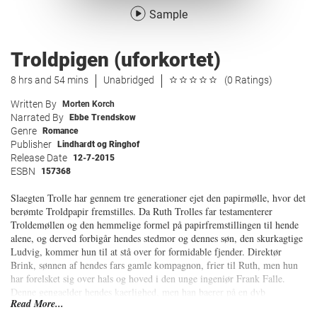
Sample
Troldpigen (uforkortet)
8 hrs and 54 mins
Unabridged
(0 Ratings)
Written By
Morten Korch
Narrated By
Ebbe Trendskow
Genre
Romance
Publisher
Lindhardt og Ringhof
Release Date
12-7-2015
ESBN
157368
Slaegten Trolle har gennem tre generationer ejet den papirmølle, hvor det
berømte Troldpapir fremstilles. Da Ruth Trolles far testamenterer
Troldemøllen og den hemmelige formel på papirfremstillingen til hende
alene, og derved forbigår hendes stedmor og dennes søn, den skurkagtige
Ludvig, kommer hun til at stå over for formidable fjender. Direktør
Brink, sønnen af hendes fars gamle kompagnon, frier til Ruth, men hun
har forelsket sig over hals og hoved i den unge ingeniør Frank Falle.
Denne gengaelder hendes kaerlighed, men han baerer på en dyb
Read More...
hemmelighed, og da han endvidere indgår i et fantastisk vaeddemål om