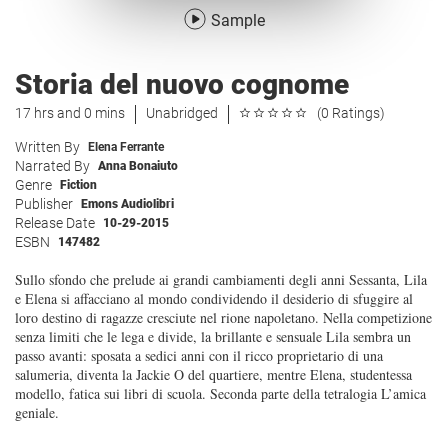
Sample
Storia del nuovo cognome
17 hrs and 0 mins
Unabridged
(0 Ratings)
Written By
Elena Ferrante
Narrated By
Anna Bonaiuto
Genre
Fiction
Publisher
Emons Audiolibri
Release Date
10-29-2015
ESBN
147482
Sullo sfondo che prelude ai grandi cambiamenti degli anni Sessanta, Lila
e Elena si affacciano al mondo condividendo il desiderio di sfuggire al
loro destino di ragazze cresciute nel rione napoletano. Nella competizione
senza limiti che le lega e divide, la brillante e sensuale Lila sembra un
passo avanti: sposata a sedici anni con il ricco proprietario di una
salumeria, diventa la Jackie O del quartiere, mentre Elena, studentessa
modello, fatica sui libri di scuola. Seconda parte della tetralogia L’amica
geniale.