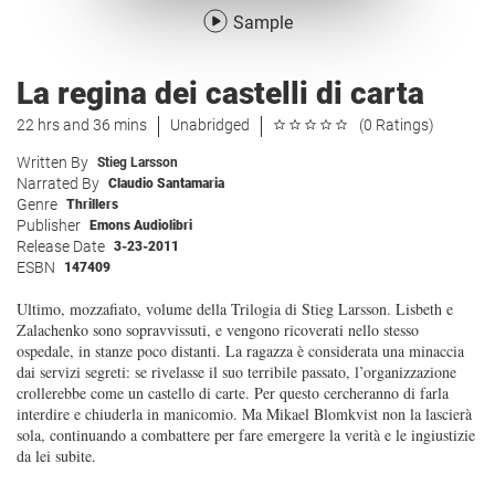
Sample
La regina dei castelli di carta
22 hrs and 36 mins
Unabridged
(0 Ratings)
Written By
Stieg Larsson
Narrated By
Claudio Santamaria
Genre
Thrillers
Publisher
Emons Audiolibri
Release Date
3-23-2011
ESBN
147409
Ultimo, mozzafiato, volume della Trilogia di Stieg Larsson. Lisbeth e
Zalachenko sono sopravvissuti, e vengono ricoverati nello stesso
ospedale, in stanze poco distanti. La ragazza è considerata una minaccia
dai servizi segreti: se rivelasse il suo terribile passato, l’organizzazione
crollerebbe come un castello di carte. Per questo cercheranno di farla
interdire e chiuderla in manicomio. Ma Mikael Blomkvist non la lascierà
sola, continuando a combattere per fare emergere la verità e le ingiustizie
da lei subite.