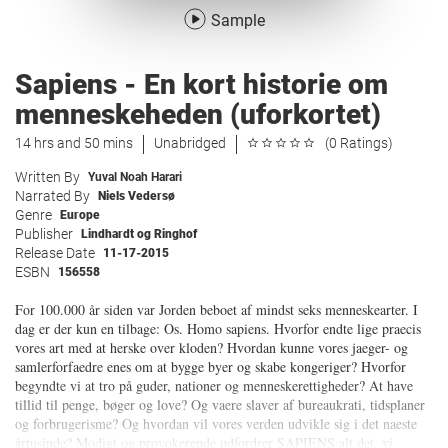
Sample
Sapiens - En kort historie om
menneskeheden (uforkortet)
14 hrs and 50 mins
Unabridged
(0 Ratings)
Written By
Yuval Noah Harari
Narrated By
Niels Vedersø
Genre
Europe
Publisher
Lindhardt og Ringhof
Release Date
11-17-2015
ESBN
156558
For 100.000 år siden var Jorden beboet af mindst seks menneskearter. I
dag er der kun en tilbage: Os. Homo sapiens. Hvorfor endte lige praecis
vores art med at herske over kloden? Hvordan kunne vores jaeger- og
samlerforfaedre enes om at bygge byer og skabe kongeriger? Hvorfor
begyndte vi at tro på guder, nationer og menneskerettigheder? At have
tillid til penge, bøger og love? Og vaere slaver af bureaukrati, tidsplaner
og forbrugerisme? Og hvordan vil vores verden udvikle sig i det naeste
årtusinde? Modigt og provokerende udfordrer SAPIENS alt det, vi