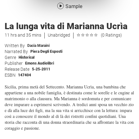
Sample
La lunga vita di Marianna Ucrìa
11 hrs and 35 mins
Unabridged
(0 Ratings)
Written By
Dacia Maraini
Narrated By
Piera Degli Esposti
Genre
Historical
Publisher
Emons Audiolibri
Release Date
5-25-2011
ESBN
147404
Sicilia, prima metà del Settecento. Marianna Ucrìa, una bambina che
appartiene a una nobile famiglia, è destinata come le sorelle e le cugine al
matrimonio o alla clausura. Ma Marianna è sordomuta e per comunicare
deve imparare a esprimersi scrivendo. A tredici anni sposa un vecchio zio
e dà alla luce dei figli, ma la sua vita si arricchisce con la lettura: impara
così a conoscere il mondo al di là dei ristretti confini quotidiani. Una
storia che racconta di una donna straordinaria che sa affrontare la vita con
coraggio e passione.