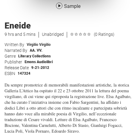
Sample
Eneide
9 hrs and 5 mins
Unabridged
(0 Ratings)
Written By
Virgilio Virgilio
Narrated By
AA. VV.
Genre
Literary Collections
Publisher
Emons Audiolibri
Release Date
9-21-2012
ESBN
147324
Da sempre promotrice di memorabili manifestazioni artistiche, la storica
Galleria L’Attico ha ospitato il 22 e 23 ottobre 2011 la lettura del poema
virgiliano, di cui viene qui riproposta la registrazione live. Elsa Agalbato,
che ha curato l’iniziativa insieme con Fabio Sargentini, ha affidato i
dodici Libri a otto attori che con ritmo incalzante e partecipata sobrietà
hanno dato voce alla mirabile poesia di Virgilio, nell’eccezionale
traduzione di Cesare vivaldi. Letture di Elsa Agalbato, Francesco
Biscione, Valentina Carnelutti, Alberto Di Stasio, Gianluigi Fogacci,
Lucia Poli, Viola Pornaro, Edoardo Siravo.