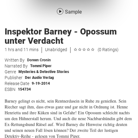
Sample
Inspektor Barney - Opossum
unter Verdacht
1 hrs and 11 mins
Unabridged
(0 Ratings)
Written By
Doreen Cronin
Narrated By
Tommi Piper
Genre
Mysteries & Detective Stories
Publisher
Der Audio Verlag
Release Date
9-19-2014
ESBN
154734
Barney gelingt es nicht, sein Rentnerdasein in Ruhe zu genießen. Sein
Riecher sagt ihm, dass etwas ganz und gar nicht in Ordnung ist. Henne
Henrietta und ihre Küken sind in Gefahr! Ein Opossum schleicht nachts
um den Hühnerstall herum. Und auch die neue Nachbarshündin gibt dem
Ex-Rettungshund Rätsel auf. Wird Barney die Hinweise richtig deuten
und seinen neuen Fall lösen können? Der zweite Teil der lustigen
Detektiv-Reihe - gelesen von Tommi Piper.