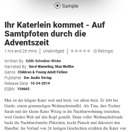
Sample
Ihr Katerlein kommet - Auf
Samtpfoten durch die
Adventszeit
1 hrs and 26 mins
Unabridged
(0 Ratings)
Written By
Edith Schreiber-Wicke
Narrated By
Gerd Wameling
,
Max Woithe
Genre
Children & Young Adult Fiction
Publisher
Der Audio Verlag
Release Date
10-24-2014
ESBN
154665
Max ist der klügste Kater weit und breit, vor allem breit. Er lebt bei
Guido, einem grummeligen Weihnachtsmuffel. Als Tina, ihre Tochter
Sarah und der kleine Kater Witzig in die Nachbarwohnung einziehen,
wird Guidos Welt auf den Kopf gestellt. Denn voller Weihnachtsfreude
backt die Nachbarsfamilie Plätzchen, kocht Punsch und dekoriert den
Hausflur. Im Verlauf von 24 lustigen Geschichten erzählen die Kater von