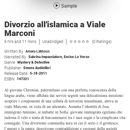
Sample
Divorzio all'islamica a Viale
Marconi
6 hrs and 11 mins
Unabridged
(0 Ratings)
Written By
Amara Lakhous
Narrated By
Sabrina Impacciatore
,
Enrico Lo Verso
Genre
Mystery & Detective
Publisher
Emons Audiolibri
Release Date
5-18-2011
ESBN
147321
Al giovane Christian, palermitano con una perfetta conoscenza della
lingua araba, viene affidata dai servizi segreti una delicatissima missione:
scoprire i componenti di una cellula di terroristi musulmani, attiva in
viale Marconi, in vista di un attentato. Assunta l’identità di Issa,
immigrato tunisino, si imbatte in Sofia: giovane immigrata egiziana che
indossa il velo e tenta di barcamenarsi tra i suoi sogni e la complicata vita
coniugale. Una divertente commedia nera in cui il serio e il grottesco,
l’amore e la paura, descrivono contraddizioni e egoismi della società