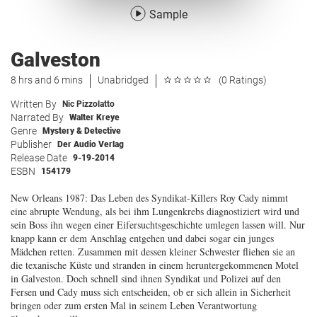
Sample
Galveston
8 hrs and 6 mins
Unabridged
(0 Ratings)
Written By
Nic Pizzolatto
Narrated By
Walter Kreye
Genre
Mystery & Detective
Publisher
Der Audio Verlag
Release Date
9-19-2014
ESBN
154179
New Orleans 1987: Das Leben des Syndikat-Killers Roy Cady nimmt
eine abrupte Wendung, als bei ihm Lungenkrebs diagnostiziert wird und
sein Boss ihn wegen einer Eifersuchtsgeschichte umlegen lassen will. Nur
knapp kann er dem Anschlag entgehen und dabei sogar ein junges
Mädchen retten. Zusammen mit dessen kleiner Schwester fliehen sie an
die texanische Küste und stranden in einem heruntergekommenen Motel
in Galveston. Doch schnell sind ihnen Syndikat und Polizei auf den
Fersen und Cady muss sich entscheiden, ob er sich allein in Sicherheit
bringen oder zum ersten Mal in seinem Leben Verantwortung