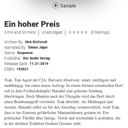
Sample
Ein hoher Preis
5 hrs and 50 mins
Unabridged
(0 Ratings)
Written By
Nick McDonell
Narrated By
Simon Jäger
Genre
Suspense
Publisher
Der Audio Verlag
Release Date
11-21-2014
ESBN
153621
Teak, Top-Agent der CIA, Harvard-Absolvent, smart, intelligent und
unabhängig, hat einen neuen Auftrag: In einem kleinen somalischen Dorf
soll er dem Freiheitskämpfer Hatashil eine geheime Sendung
überbringen. Doch Minuten nach der Übergabe wird das Dorf durch
einen Bombenangriff verwüstet. Teak überlebt. Als Meldungen laut
werden, Hatashil selbst sei für den Anschlag verantwortlich, weiß Teak,
dass er ins Zentrum gefährlicher Manipulationen geraten ist. Ein
politischer Thriller über Intrige, Verrat und wechselnde Loyalitäten, der
in der direkten Tradition Graham Greenes steht.