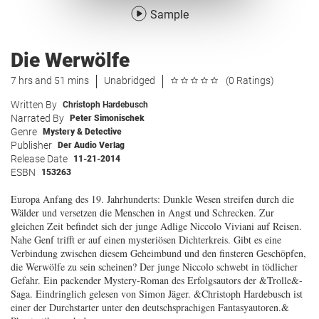
Sample
Die Werwölfe
7 hrs and 51 mins
Unabridged
(0 Ratings)
Written By
Christoph Hardebusch
Narrated By
Peter Simonischek
Genre
Mystery & Detective
Publisher
Der Audio Verlag
Release Date
11-21-2014
ESBN
153263
Europa Anfang des 19. Jahrhunderts: Dunkle Wesen streifen durch die
Wälder und versetzen die Menschen in Angst und Schrecken. Zur
gleichen Zeit befindet sich der junge Adlige Niccolo Viviani auf Reisen.
Nahe Genf trifft er auf einen mysteriösen Dichterkreis. Gibt es eine
Verbindung zwischen diesem Geheimbund und den finsteren Geschöpfen,
die Werwölfe zu sein scheinen? Der junge Niccolo schwebt in tödlicher
Gefahr. Ein packender Mystery-Roman des Erfolgsautors der &Trolle&-
Saga. Eindringlich gelesen von Simon Jäger. &Christoph Hardebusch ist
einer der Durchstarter unter den deutschsprachigen Fantasyautoren.&