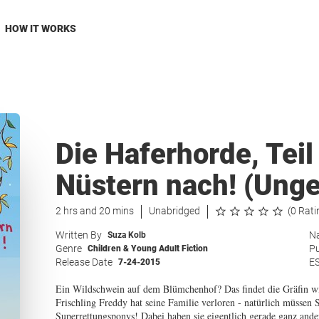
HOW IT WORKS
Die Haferhorde, Tei
Nüstern nach! (Ung
2 hrs and 20 mins
Unabridged
(0 Rati
Written By
Na
Suza Kolb
Genre
Pu
Children & Young Adult Fiction
Release Date
E
7-24-2015
Ein Wildschwein auf dem Blümchenhof? Das findet die Gräfin wir
Frischling Freddy hat seine Familie verloren - natürlich müssen 
Superrettungsponys! Dabei haben sie eigentlich gerade ganz ande