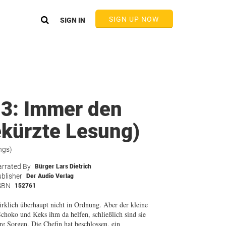
SIGN UP NOW
SIGN IN
l 3: Immer den
ekürzte Lesung)
ngs)
rrated By
Bürger Lars Dietrich
blisher
Der Audio Verlag
SBN
152761
klich überhaupt nicht in Ordnung. Aber der kleine
Schoko und Keks ihm da helfen, schließlich sind sie
re Sorgen. Die Chefin hat beschlossen, ein