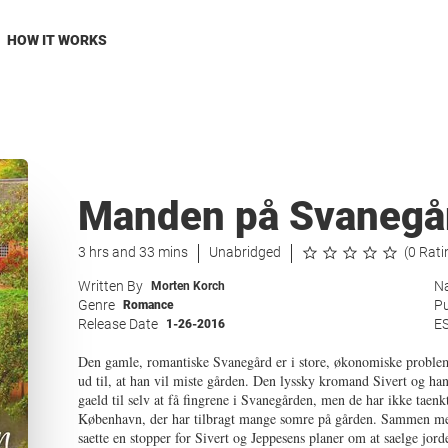
HOW IT WORKS
Manden på Svanegår
3 hrs and 33 mins
Unabridged
(0 Rati
Written By
Na
Morten Korch
Genre
Pu
Romance
Release Date
E
1-26-2016
Den gamle, romantiske Svanegård er i store, økonomiske problemer
ud til, at han vil miste gården. Den lyssky kromand Sivert og han
gaeld til selv at få fingrene i Svanegården, men de har ikke tae
København, der har tilbragt mange somre på gården. Sammen med L
saette en stopper for Sivert og Jeppesens planer om at saelge jor