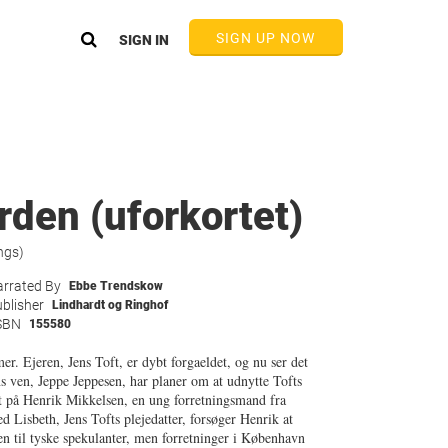
SIGN UP NOW
SIGN IN
den (uforkortet)
ngs)
rrated By
Ebbe Trendskow
blisher
Lindhardt og Ringhof
SBN
155580
. Ejeren, Jens Toft, er dybt forgaeldet, og nu ser det
s ven, Jeppe Jeppesen, har planer om at udnytte Tofts
nkt på Henrik Mikkelsen, en ung forretningsmand fra
isbeth, Jens Tofts plejedatter, forsøger Henrik at
den til tyske spekulanter, men forretninger i København