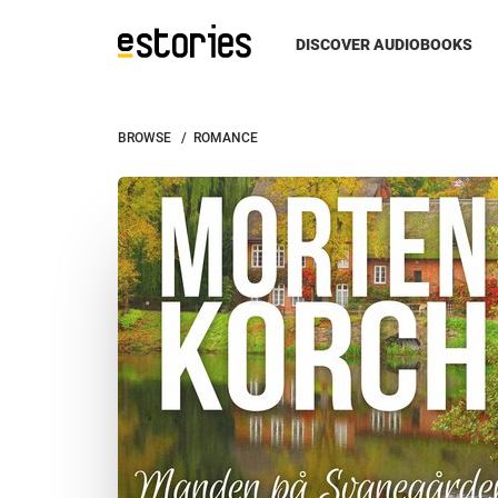
Mystery
Science
Thrillers
Fantasy
Romance
True
Fiction
Business
Biography
Humor
History
Nonfiction
Children
Self-
More...
DISCOVER AUDIOBOOKS
&
Fiction
Crime
&
&
&
Help
Detective
Economics
Autobiography
Young
Adult
BROWSE
/
ROMANCE