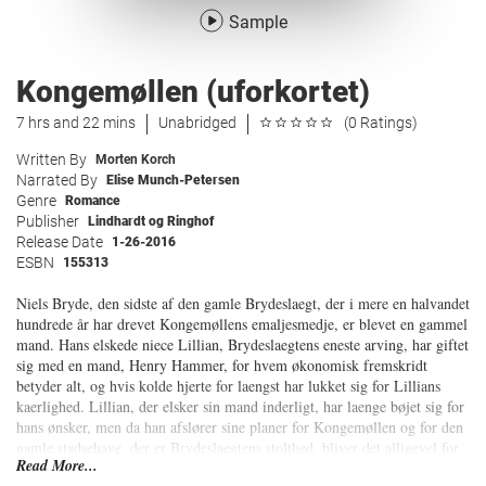
Sample
Kongemøllen (uforkortet)
7 hrs and 22 mins
Unabridged
(0 Ratings)
Written By
Morten Korch
Narrated By
Elise Munch-Petersen
Genre
Romance
Publisher
Lindhardt og Ringhof
Release Date
1-26-2016
ESBN
155313
Niels Bryde, den sidste af den gamle Brydeslaegt, der i mere en halvandet
hundrede år har drevet Kongemøllens emaljesmedje, er blevet en gammel
mand. Hans elskede niece Lillian, Brydeslaegtens eneste arving, har giftet
sig med en mand, Henry Hammer, for hvem økonomisk fremskridt
betyder alt, og hvis kolde hjerte for laengst har lukket sig for Lillians
kaerlighed. Lillian, der elsker sin mand inderligt, har laenge bøjet sig for
hans ønsker, men da han afslører sine planer for Kongemøllen og for den
gamle stadsehave, der er Brydeslaegtens stolthed, bliver det alligevel for
Read More...
meget for hende. Men er det for sent? Eller kan Lillian og Niels endnu nå