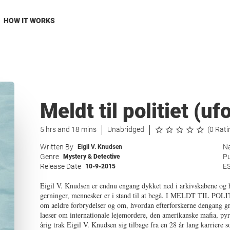
HOW IT WORKS
Meldt til politiet (uf
5 hrs and 18 mins
Unabridged
(0 Rati
Written By
Na
Eigil V. Knudsen
Genre
Pu
Mystery & Detective
Release Date
E
10-9-2015
Eigil V. Knudsen er endnu engang dykket ned i arkivskabene og 
gerninger, mennesker er i stand til at begå. I MELDT TIL POLI
om aeldre forbrydelser og om, hvordan efterforskerne dengang g
laeser om internationale lejemordere, den amerikanske mafia, py
årig trak Eigil V. Knudsen sig tilbage fra en 28 år lang karriere