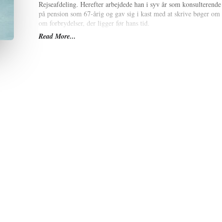
Rejseafdeling. Herefter arbejdede han i syv år som konsulterende e
på pension som 67-årig og gav sig i kast med at skrive bøger om 
om forbrydelser, der ligger før hans tid.
Read More...