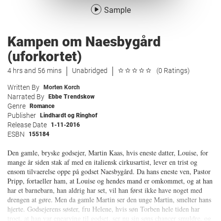
Sample
Kampen om Naesbygård
(uforkortet)
4 hrs and 56 mins
Unabridged
(0 Ratings)
Written By
Morten Korch
Narrated By
Ebbe Trendskow
Genre
Romance
Publisher
Lindhardt og Ringhof
Release Date
1-11-2016
ESBN
155184
Den gamle, bryske godsejer, Martin Kaas, hvis eneste datter, Louise, for
mange år siden stak af med en italiensk cirkusartist, lever en trist og
ensom tilvaerelse oppe på godset Naesbygård. Da hans eneste ven, Pastor
Pripp, fortaeller ham, at Louise og hendes mand er omkommet, og at han
har et barnebarn, han aldrig har set, vil han først ikke have noget med
drengen at gøre. Men da gamle Martin ser den unge Martin, smelter hans
hjerte. Godsejerens søster, fru Helene, hvis søn Torben hele tiden har
troet, at han var enearving til godset, ser nu sin søns chancer smuldre, og