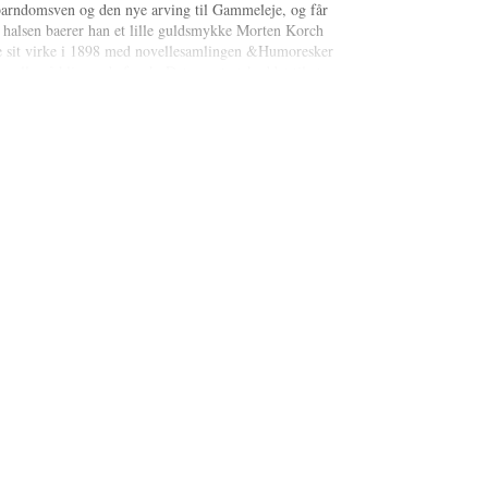
s barndomsven og den nye arving til Gammeleje, og får
halsen baerer han et lille guldsmykke Morten Korch
te sit virke i 1898 med novellesamlingen &Humoresker
 alle på klingende fynsk. Det var startskuddet til et
r vaeret elsket af generationer af laesere. Med romaner
& blev Morten Korch folkeeje, og filmatiseringerne
hhardt, Tove Maës, Ebbe Langberg og Ib Mossin er i