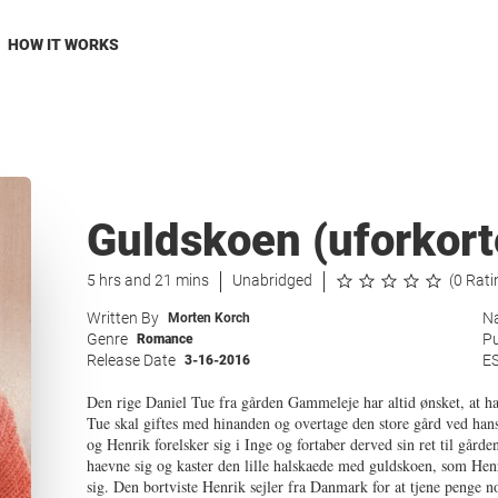
HOW IT WORKS
Guldskoen (uforkort
5 hrs and 21 mins
Unabridged
(0 Rati
Written By
Na
Morten Korch
Genre
Pu
Romance
Release Date
E
3-16-2016
Den rige Daniel Tue fra gården Gammeleje har altid ønsket, at h
Tue skal giftes med hinanden og overtage den store gård ved hans
og Henrik forelsker sig i Inge og fortaber derved sin ret til gårde
haevne sig og kaster den lille halskaede med guldskoen, som Henr
sig. Den bortviste Henrik sejler fra Danmark for at tjene penge 