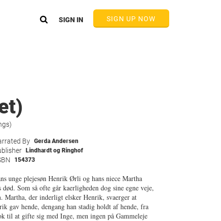
SIGN UP NOW
SIGN IN
et)
ngs)
rrated By
Gerda Andersen
blisher
Lindhardt og Ringhof
SBN
154373
ans unge plejesøn Henrik Ørli og hans niece Martha
 død. Som så ofte går kaerligheden dog sine egne veje,
n. Martha, der inderligt elsker Henrik, svaerger at
ik gav hende, dengang han stadig holdt af hende, fra
nok til at gifte sig med Inge, men ingen på Gammeleje