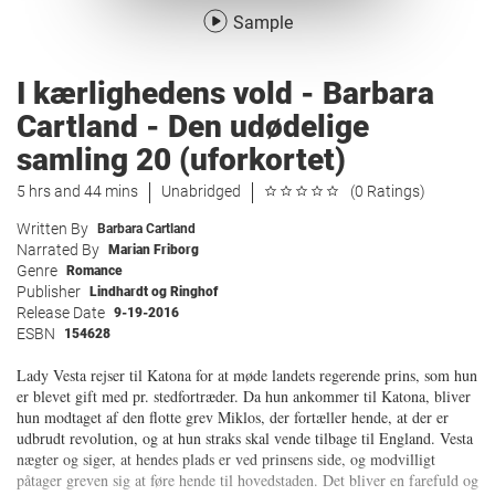
Sample
I kærlighedens vold - Barbara
Cartland - Den udødelige
samling 20 (uforkortet)
5 hrs and 44 mins
Unabridged
(0 Ratings)
Written By
Barbara Cartland
Narrated By
Marian Friborg
Genre
Romance
Publisher
Lindhardt og Ringhof
Release Date
9-19-2016
ESBN
154628
Lady Vesta rejser til Katona for at møde landets regerende prins, som hun
er blevet gift med pr. stedfortræder. Da hun ankommer til Katona, bliver
hun modtaget af den flotte grev Miklos, der fortæller hende, at der er
udbrudt revolution, og at hun straks skal vende tilbage til England. Vesta
nægter og siger, at hendes plads er ved prinsens side, og modvilligt
påtager greven sig at føre hende til hovedstaden. Det bliver en farefuld og