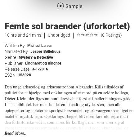
Sample
Femte sol braender (uforkortet)
10 hrs and 24 mins
Unabridged
(0 Ratings)
Written By
Michael Larsen
Narrated By
Jesper Bøllehuus
Genre
Mystery & Detective
Publisher
Lindhardt og Ringhof
Release Date
3-1-2016
ESBN
153928
Den unge arkaeolog og arkaeoastronom Alexandra Kills tilkaldes af
politiet for at hjaelpe med opklaringen af et mord på en aeldre kollega,
Dieter Klein, der ligesom hun i årevis har forsket i helleristningens gåde.
I hans bibliotek har man fundet en ukendt og utydet sten, men alle
optegnelser og notater er sporløst forsvundet, og på vaeggen over liget er
malet et mystisk tegn. Opklaringsarbejdet bliver en farefuld rejse ind i
den forhistoriske viden, som anses for kortlagt, men som viser sig at
vaere langt mere skraemmende og eventyrlig end nogen kunne ane, og
Read More...
for Alexandra bliver det samtidig et dramatisk opgør med en fortid, som