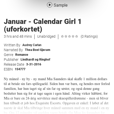
Sample
Januar - Calendar Girl 1
(uforkortet)
3 hrs and 48 mins
Unabridged
(0 Ratings)
Written By
Audrey Carlan
Narrated By
Thea Boel Gjerum
Genre
Romance
Publisher
Lindhardt og Ringhof
Release Date
3-31-2016
ESBN
154777
Ny måned - ny by - ny mand Mia Saunders skal skaffe 1 million dollars
til at betale sin fars spillegaeld. Siden hun var barn, og hendes mor forlod
familien, har hun taget sig af sin far og søster, og også denne gang
beslutter hun sig for at tage sagen i egen hånd. Alting virker håbløst, for
Mia er bare en 24-årig servitrice med skuespillerdrømme - men så bliver
hun tilbudt et job hos Exquisite Escorts. Opgaven er enkel: I løbet af det
naeste år skal Mia tilbringe hver måned sammen med en ny mand i en ny
by. Om 12 måneder vil gaelden vaere betalt. Og Mias liv forandret for