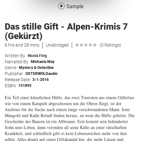
Sample
Das stille Gift - Alpen-Krimis 7
(Gekürzt)
6 hrs and 28 mins
Unabridged
(0 Ratings)
Written By
Nicola Förg
Narrated By
Michaela May
Genre
Mystery & Detective
Publisher
OSTERWOLDaudio
Release Date
3-1-2016
ESBN
151895
Ein Teil einer künstlichen Hüfte, das zwei Touristen aus einem Güllefass
wie von einem Katapult abgeschossen um die Ohren fliegt, ist der
Auslöser für die Suche nach einem lange verschwundenen Mann. Irmi
Mangold und Kathi Reindl finden heraus, zu wem die Hüfte gehörte. Die
Geschichte des Bauern ist ein Albtraum. Erst kommt sein behinderter
Sohn ums Leben, dann verenden all seine Kühe an einer rätselhaften
Krankheit, und schließlich gibt es kein Lebenszeichen mehr von ihm
selbst. Alles deutet auf einen Giftskandal hin, der mehr Lügen und