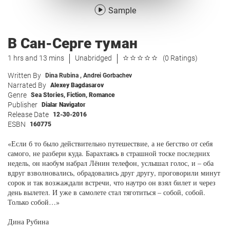
Sample
В Сан-Серге туман
1 hrs and 13 mins
Unabridged
(0 Ratings)
Written By
Dina Rubina
,
Andrei Gorbachev
Narrated By
Alexey Bagdasarov
Genre
Sea Stories
,
Fiction
,
Romance
Publisher
Dialar Navigator
Release Date
12-30-2016
ESBN
160775
«Если б то было действительно путешествие, а не бегство от себя
самого, не разбери куда. Барахтаясь в страшной тоске последних
недель, он наобум набрал Лёнин телефон, услышал голос, и – оба
вдруг взволновались, обрадовались друг другу, проговорили минут
сорок и так возжаждали встречи, что наутро он взял билет и через
день вылетел. И уже в самолете стал тяготиться – собой, собой.
Только собой…»
Дина Рубина